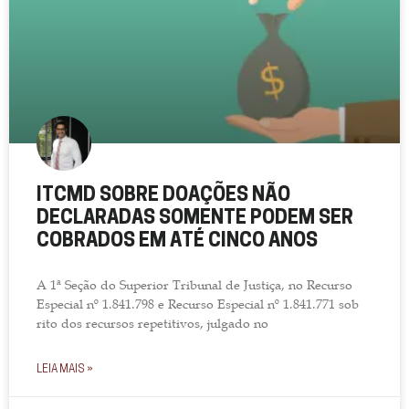
ITCMD SOBRE DOAÇÕES NÃO
DECLARADAS SOMENTE PODEM SER
COBRADOS EM ATÉ CINCO ANOS
A 1ª Seção do Superior Tribunal de Justiça, no Recurso
Especial nº 1.841.798 e Recurso Especial nº 1.841.771 sob
rito dos recursos repetitivos, julgado no
LEIA MAIS »