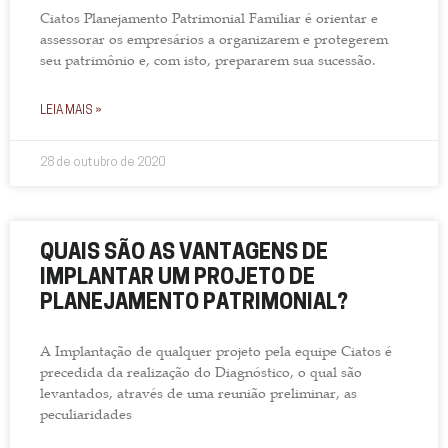
Ciatos Planejamento Patrimonial Familiar é orientar e
assessorar os empresários a organizarem e protegerem
seu patrimônio e, com isto, prepararem sua sucessão.
LEIA MAIS »
28 de outubro de 2020
QUAIS SÃO AS VANTAGENS DE
IMPLANTAR UM PROJETO DE
PLANEJAMENTO PATRIMONIAL?
A Implantação de qualquer projeto pela equipe Ciatos é
precedida da realização do Diagnóstico, o qual são
levantados, através de uma reunião preliminar, as
peculiaridades