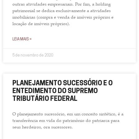
outras atividades empresariais. Por fim, a holding
patrimonial se dedica exclusivamente a atividades
imobiliárias (compra e venda de imóveis próprios e
locação de imóveis próprios).
LEIA MAIS »
5 de novembro de 2020
PLANEJAMENTO SUCESSÓRIO E O
ENTEDIMENTO DO SUPREMO
TRIBUTÁRIO FEDERAL
O planejamento sucessório, em um conceito sintético, é a
transferência em vida do patrimônio do patriarca para
seus herdeiros, ora sucessores.