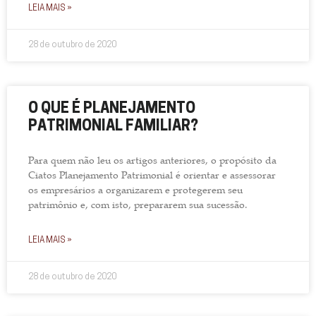
LEIA MAIS »
28 de outubro de 2020
O QUE É PLANEJAMENTO
PATRIMONIAL FAMILIAR?
Para quem não leu os artigos anteriores, o propósito da
Ciatos Planejamento Patrimonial é orientar e assessorar
os empresários a organizarem e protegerem seu
patrimônio e, com isto, prepararem sua sucessão.
LEIA MAIS »
28 de outubro de 2020