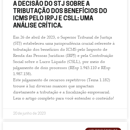
A DECISÃO DO STJ SOBRE A
TRIBUTAÇÃO DOS BENEFÍCIOS DO
ICMS PELO IRPJ E CSLL: UMA
ANÁLISE CRÍTICA.
Em 26 de abril de 2023, o Superior Tribunal de Justiça
(STJ) estabeleceu uma jurisprudência crucial referente à
tributação dos benefícios do ICMS pelo Imposto de
Renda das Pessoas Jurídicas (IRPJ) e pela Contribuição
Social sobre o Lucro Líquido (CSLL), por meio do
julgamento de dois processos (REsp 1.945.110 e REsp
1.987.158).
Este julgamento de recursos repetitivos (Tema 1.182)
trouxe à luz diversas nuances que impactam
diretamente a tributação e a fiscalização empresarial.
Leia o artigo completo para você entender o conteúdo!
20 de junho de 2023