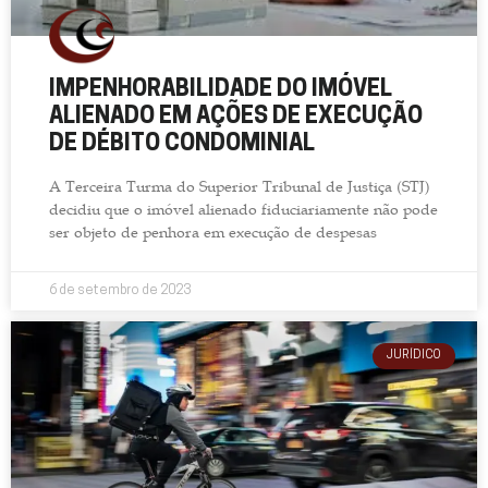
IMPENHORABILIDADE DO IMÓVEL
ALIENADO EM AÇÕES DE EXECUÇÃO
DE DÉBITO CONDOMINIAL
A Terceira Turma do Superior Tribunal de Justiça (STJ)
decidiu que o imóvel alienado fiduciariamente não pode
ser objeto de penhora em execução de despesas
6 de setembro de 2023
JURÍDICO