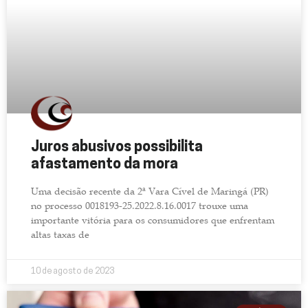
Juros abusivos possibilita
afastamento da mora
Uma decisão recente da 2ª Vara Cível de Maringá (PR)
no processo 0018193-25.2022.8.16.0017 trouxe uma
importante vitória para os consumidores que enfrentam
altas taxas de
10 de agosto de 2023