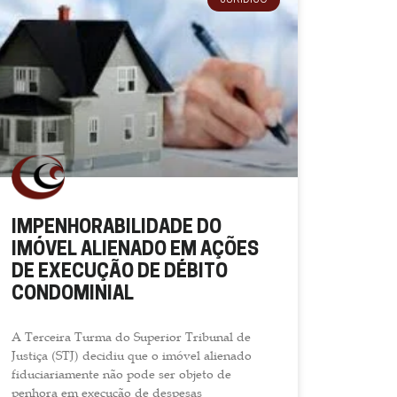
JURÍDICO
IMPENHORABILIDADE DO
IMÓVEL ALIENADO EM AÇÕES
DE EXECUÇÃO DE DÉBITO
CONDOMINIAL
A Terceira Turma do Superior Tribunal de
Justiça (STJ) decidiu que o imóvel alienado
fiduciariamente não pode ser objeto de
penhora em execução de despesas