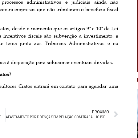
processos administrativos e judiciais ainda não
 contra empresas que não tributaram o benefício fiscal
atos, desde o momento que os artigos 9º e 10º da Lei
incentivos fiscais são subvenção a investimento, a
te tema junto aos Tribunais Administrativos e no
ca à disposição para solucionar eventuais dúvidas.
atos?
ultores Ciatos entrará em contato para agendar uma
PRÓXIMO
RENOVAÇÃO SUCESSIVA DE CONTRATO DE ALUGUEL NÃO AUTORIZA RESCISÃO IMOTIVADA
AFASTAMENTO POR DOENÇA SEM RELAÇÃO COM TRABALHO ISENTA EMPRESA DE DEPÓSITO DO FGTS