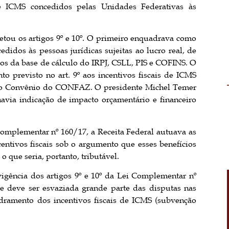
de ICMS concedidos pelas Unidades Federativas às
vetou os artigos 9º e 10º. O primeiro enquadrava como
didos às pessoas jurídicas sujeitas ao lucro real, de
os da base de cálculo do IRPJ, CSLL, PIS e COFINS. O
o previsto no art. 9º aos incentivos fiscais de ICMS
m o Convênio do CONFAZ. O presidente Michel Temer
 havia indicação de impacto orçamentário e financeiro
 Complementar nº 160/17, a Receita Federal autuava as
centivos fiscais sob o argumento que esses benefícios
o que seria, portanto, tributável.
gência dos artigos 9º e 10º da Lei Complementar nº
e deve ser esvaziada grande parte das disputas nas
uadramento dos incentivos fiscais de ICMS (subvenção