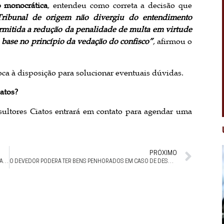
o monocrática
, entendeu como correta a decisão que
Tribunal de origem não divergiu do entendimento
ermitida a redução da penalidade de multa em virtude
base no princípio da vedação do confisco”
, afirmou o
ca à disposição para solucionar eventuais dúvidas.
atos?
ultores Ciatos entrará em contato para agendar uma
PRÓXIMO
COMO DEVERÁ SER A TRIBUTAÇÃO EM CONTRATOS DE PERMUTA DE IMÓVEIS?
O DEVEDOR PODERÁ TER BENS PENHORADOS EM CASO DE DESAPARECIMENTO DO DEPOSITÁRIO JUDICIAL QUE DETÉM GUARDA DE BENS?