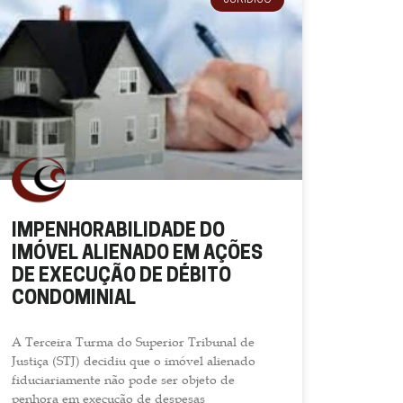
JURÍDICO
IMPENHORABILIDADE DO
IMÓVEL ALIENADO EM AÇÕES
DE EXECUÇÃO DE DÉBITO
CONDOMINIAL
A Terceira Turma do Superior Tribunal de
Justiça (STJ) decidiu que o imóvel alienado
fiduciariamente não pode ser objeto de
penhora em execução de despesas