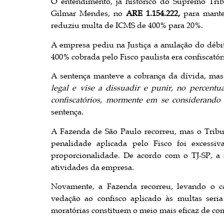
O entendimento, já histórico do Supremo Trib
Gilmar Mendes, no
ARE 1.154.222,
para mante
reduziu multa de ICMS de 400% para 20%.
A empresa pediu na Justiça a anulação do débit
400% cobrada pelo Fisco paulista era confiscatór
A sentença manteve a cobrança da dívida, ma
legal e vise a dissuadir e punir, no percentu
confiscatórios, mormente em se considerando
sentença.
A Fazenda de São Paulo recorreu, mas o Tribu
penalidade aplicada pelo Fisco foi excessiv
proporcionalidade. De acordo com o TJ-SP, a 
atividades da empresa.
Novamente, a Fazenda recorreu, levando o c
vedação ao confisco aplicado às multas seri
moratórias constituem o meio mais eficaz de co