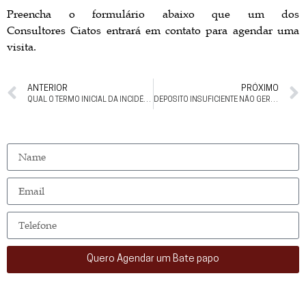
Preencha o formulário abaixo que um dos
Consultores Ciatos entrará em contato para agendar uma
visita.
ANTERIOR
PRÓXIMO
QUAL O TERMO INICIAL DA INCIDÊNCIA DE CORREÇÃO MONETÁRIA NOS REQUERIMENTOS PARA RESTITUIÇÃO TRIBUTÁRIA?
DEPÓSITO INSUFICIENTE NÃO GERA IMPROCEDÊNCIA EM AÇÃO DE CONSIGNAÇÃO, DIZ 2ª SEÇÃO DO STJ
Quero Agendar um Bate papo