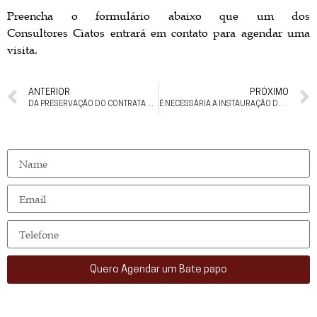
Preencha o formulário abaixo que um dos
Consultores Ciatos entrará em contato para agendar uma
visita.
ANTERIOR
PRÓXIMO
DA PRESERVAÇÃO DO CONTRATADO NA COMPRA E VENDA DE IMÓVEL
É NECESSÁRIA A INSTAURAÇÃO DE INCIDENTE DE DESCONSIDERAÇÃO DA PERSONALIDADE JURÍDICA, PARA QUE HAJA O REDIRECIONAMENTO DA EXECUÇÃO FISCAL?
Quero Agendar um Bate papo