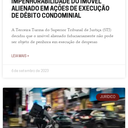
IMPENHORABILIDADE DO IMÓVEL
ALIENADO EM AÇÕES DE EXECUÇÃO
DE DÉBITO CONDOMINIAL
A Terceira Turma do Superior Tribunal de Justiça (STJ)
decidiu que o imóvel alienado fiduciariamente não pode
ser objeto de penhora em execução de despesas
LEIA MAIS »
6 de setembro de 2023
JURÍDICO