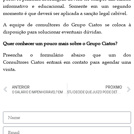
informativo e educacional. Somente em um segundo
momento é que deverá ser aplicada a sanção legal cabível.
A equipe de consultores do Grupo Ciatos se coloca à
disposição para solucionar eventuais dúvidas.
Quer conhecer um pouco mais sobre o
Grupo Ciatos?
Preencha o formulário abaixo que um dos
Consultores Ciatos entrará em contato para agendar uma
visita.
ANTERIOR
PRÓXIMO
O SALÁRIO É IMPENHORÁVEL? EM REGRA, SIM, PORÉM ESTA REGRA TEM SIDO MITIGADA E HÁ VÁRIAS DECISÕES JUDICIAIS DETERMINANDO PENHORA PARCIAL DO SALÁRIO
STJ DECIDE QUE JUÍZO PODE DETERMINAR COMPLEMENTAÇÃO DA PROVA DOCUMENTAL EM EXCEÇÃO DE PRÉ-EXECUTIVIDADE