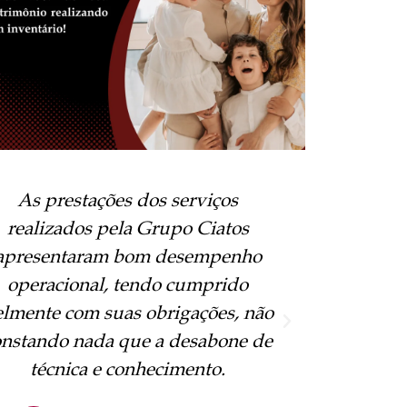
 Grupo Ciatos cuidou de todo o
O Grupo 
meu patrimônio me deixando
plane
ranquilo sobre o futuro da minha
deixando
família. Eles apresentaram bom
da 
desempenho operacional e
aprese
cumpriram com todas as suas
operacion
obrigações.
a