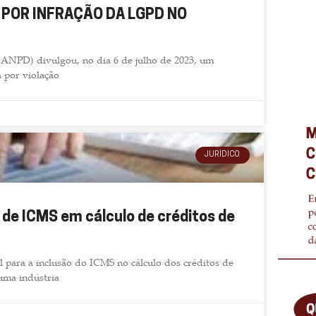
Cátia Vianna Colla
 POR INFRAÇÃO DA LGPD NO
CEO - KCL Participações LTDA
ANPD) divulgou, no dia 6 de julho de 2023, um
 por violação
JURÍDICO
de ICMS em cálculo de créditos de
 para a inclusão do ICMS no cálculo dos créditos de
uma indústria