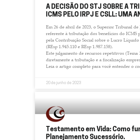
A DECISÃO DO STJ SOBRE A T
ICMS PELO IRPJ E CSLL: UMA A
Em 26 de abril de 2023, o Superior Tribunal de 
referente à tributação dos benefícios do ICMS 
pela Contribuição Social sobre o Lucro Líquid
(REsp 1.945.110 e REsp 1.987.158).
Este julgamento de recursos repetitivos (Tema 
diretamente a tributação e a fiscalização empres
Leia o artigo completo para você entender o c
20 de junho de 2023
Testamento em Vida: Como fun
Planejamento Sucessório.