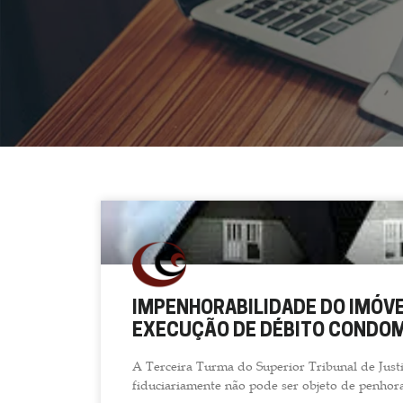
IMPENHORABILIDADE DO IMÓVE
EXECUÇÃO DE DÉBITO CONDOM
A Terceira Turma do Superior Tribunal de Justi
fiduciariamente não pode ser objeto de penhor