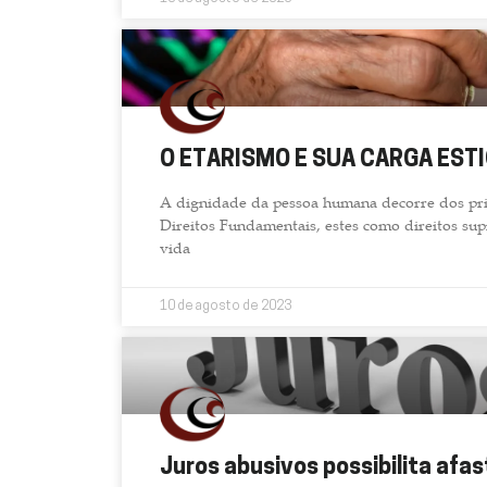
O ETARISMO E SUA CARGA EST
A dignidade da pessoa humana decorre dos prin
Direitos Fundamentais, estes como direitos su
vida
10 de agosto de 2023
Juros abusivos possibilita af