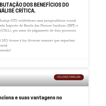
RIBUTAÇÃO DOS BENEFÍCIOS DO
NÁLISE CRÍTICA.
Justiça (STJ) estabeleceu uma jurisprudência crucial
pelo Imposto de Renda das Pessoas Jurídicas (IRPJ) e
o (CSLL), por meio do julgamento de dois processos
1.182) trouxe à luz diversas nuances que impactam
arial.
onteúdo!
HOLDING FAMILIAR
ciona e suas vantagens no