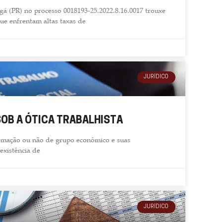
gá (PR) no processo 0018193-25.2022.8.16.0017 trouxe
ue enfrentam altas taxas de
JURÍDICO
SOB A ÓTICA TRABALHISTA
ormação ou não de grupo econômico e suas
existência de
JURÍDICO