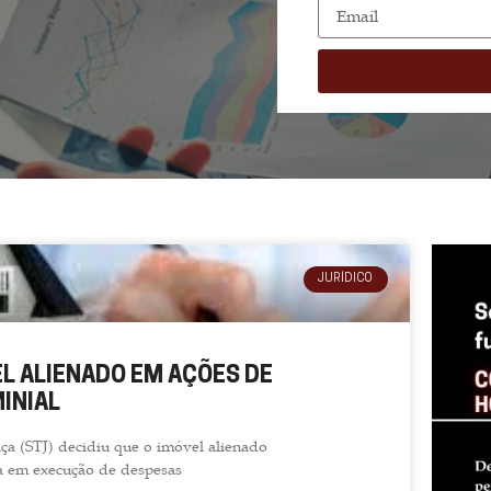
JURÍDICO
L ALIENADO EM AÇÕES DE
INIAL
ça (STJ) decidiu que o imóvel alienado
a em execução de despesas