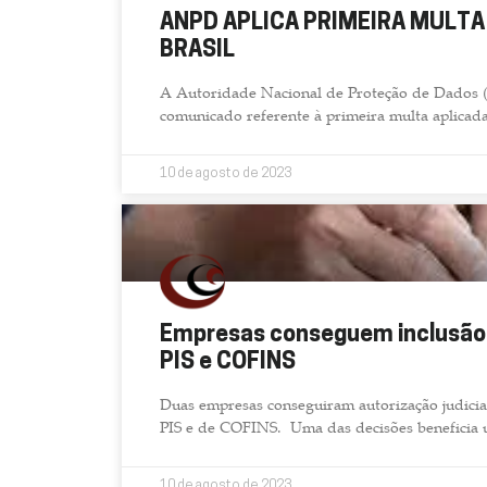
Fernando Henrique
ANPD APLICA PRIMEIRA MULTA
CEO - Reta Logística E Transporte Eirelli
BRASIL
A Autoridade Nacional de Proteção de Dados (
comunicado referente à primeira multa aplicada
10 de agosto de 2023
Empresas conseguem inclusão 
PIS e COFINS
Duas empresas conseguiram autorização judicial
PIS e de COFINS. Uma das decisões beneficia 
10 de agosto de 2023