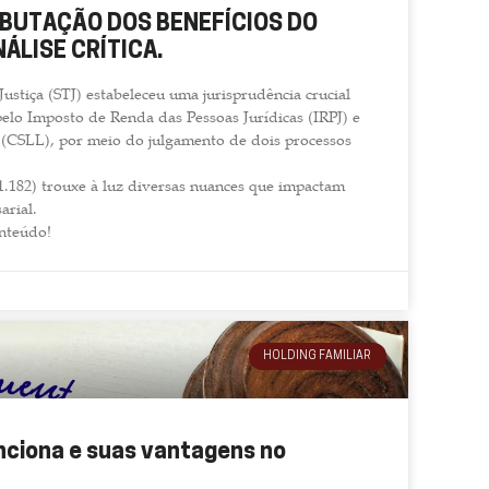
RIBUTAÇÃO DOS BENEFÍCIOS DO
NÁLISE CRÍTICA.
Justiça (STJ) estabeleceu uma jurisprudência crucial
pelo Imposto de Renda das Pessoas Jurídicas (IRPJ) e
o (CSLL), por meio do julgamento de dois processos
1.182) trouxe à luz diversas nuances que impactam
arial.
onteúdo!
HOLDING FAMILIAR
ciona e suas vantagens no