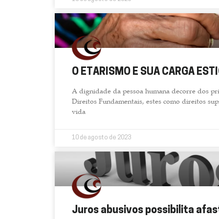
O ETARISMO E SUA CARGA EST
A dignidade da pessoa humana decorre dos prin
Direitos Fundamentais, estes como direitos su
vida
10 de agosto de 2023
Juros abusivos possibilita af