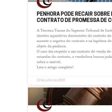
PENHORA PODE RECAIR SOBRE 
CONTRATO DE PROMESSA DE C
A Terceira Turma do Superior Tribunal de Justi
direitos aquisitivos decorrentes do contrato
ausente o registro do contrato e na hipótese d
objeto da penhora.
O caso diz respeito a um contrato de venda d
oriundas do contrato, a vendedora buscou judi
sobre o imóvel.
Leia o artigo completo!
22 de junho de 2023