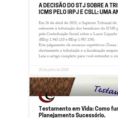
A DECISÃO DO STJ SOBRE A T
ICMS PELO IRPJ E CSLL: UMA A
Em 26 de abril de 2023, o Superior Tribunal de 
referente à tributação dos benefícios do ICMS 
pela Contribuição Social sobre o Lucro Líquid
(REsp 1.945.110 e REsp 1.987.158).
Este julgamento de recursos repetitivos (Tema 
diretamente a tributação e a fiscalização empres
Leia o artigo completo para você entender o c
20 de junho de 2023
Testamento em Vida: Como fun
Planejamento Sucessório.