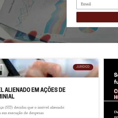
JURÍDICO
L ALIENADO EM AÇÕES DE
INIAL
ça (STJ) decidiu que o imóvel alienado
a em execução de despesas