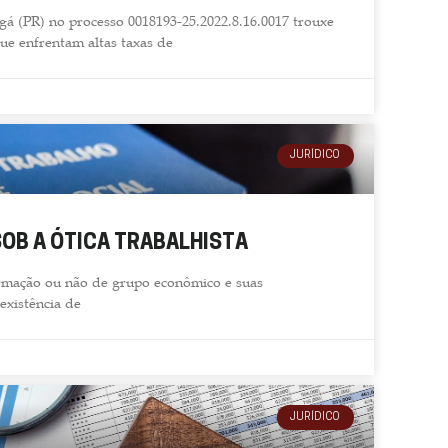
gá (PR) no processo 0018193-25.2022.8.16.0017 trouxe
ue enfrentam altas taxas de
JURÍDICO
SOB A ÓTICA TRABALHISTA
ormação ou não de grupo econômico e suas
existência de
JURÍDICO