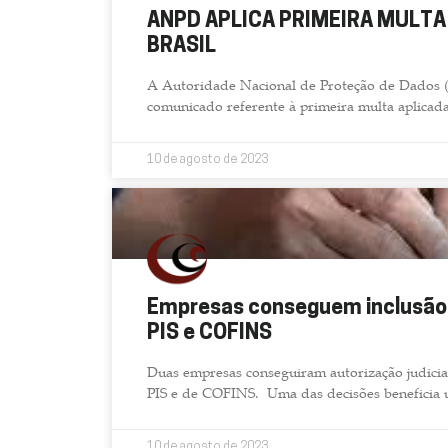
Fernando Henrique
ANPD APLICA PRIMEIRA MULTA
CEO - Reta Logística E Transporte Eirelli
BRASIL
A Autoridade Nacional de Proteção de Dados (
comunicado referente à primeira multa aplicada
10 de agosto de 2023
Empresas conseguem inclusão 
PIS e COFINS
Duas empresas conseguiram autorização judicial
PIS e de COFINS. Uma das decisões beneficia 
10 de agosto de 2023