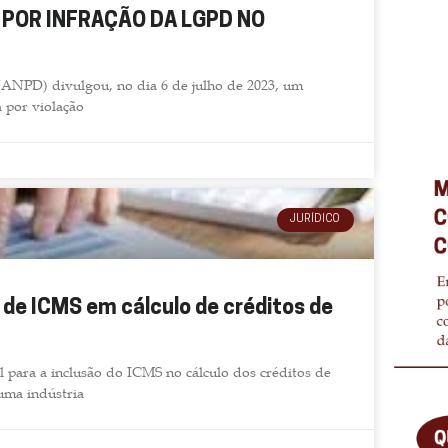
Cátia Vianna Colla
 POR INFRAÇÃO DA LGPD NO
CEO - KCL Participações LTDA
ANPD) divulgou, no dia 6 de julho de 2023, um
 por violação
JURÍDICO
de ICMS em cálculo de créditos de
 para a inclusão do ICMS no cálculo dos créditos de
uma indústria