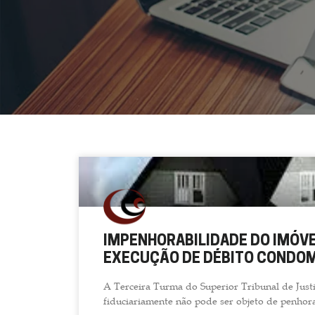
IMPENHORABILIDADE DO IMÓVE
EXECUÇÃO DE DÉBITO CONDOM
A Terceira Turma do Superior Tribunal de Justi
fiduciariamente não pode ser objeto de penhor