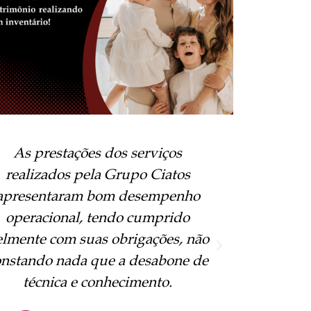
 Grupo Ciatos cuidou de todo o
O Grupo 
meu patrimônio me deixando
plane
ranquilo sobre o futuro da minha
deixando
família. Eles apresentaram bom
da 
desempenho operacional e
aprese
cumpriram com todas as suas
operacion
obrigações.
a