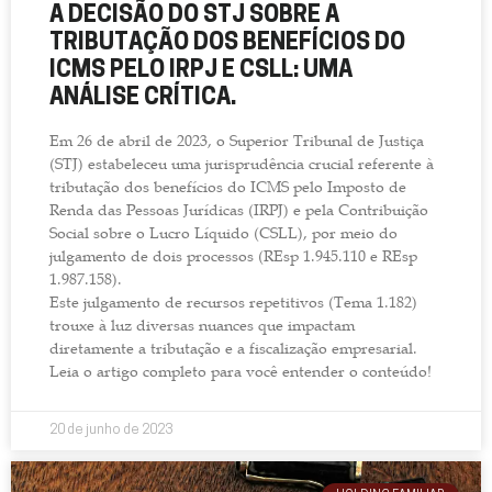
A DECISÃO DO STJ SOBRE A
TRIBUTAÇÃO DOS BENEFÍCIOS DO
ICMS PELO IRPJ E CSLL: UMA
ANÁLISE CRÍTICA.
Em 26 de abril de 2023, o Superior Tribunal de Justiça
(STJ) estabeleceu uma jurisprudência crucial referente à
tributação dos benefícios do ICMS pelo Imposto de
Renda das Pessoas Jurídicas (IRPJ) e pela Contribuição
Social sobre o Lucro Líquido (CSLL), por meio do
julgamento de dois processos (REsp 1.945.110 e REsp
1.987.158).
Este julgamento de recursos repetitivos (Tema 1.182)
trouxe à luz diversas nuances que impactam
diretamente a tributação e a fiscalização empresarial.
Leia o artigo completo para você entender o conteúdo!
20 de junho de 2023