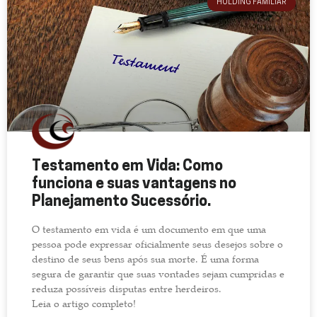
HOLDING FAMILIAR
Testamento em Vida: Como
funciona e suas vantagens no
Planejamento Sucessório.
O testamento em vida é um documento em que uma
pessoa pode expressar oficialmente seus desejos sobre o
destino de seus bens após sua morte. É uma forma
segura de garantir que suas vontades sejam cumpridas e
reduza possíveis disputas entre herdeiros.
Leia o artigo completo!