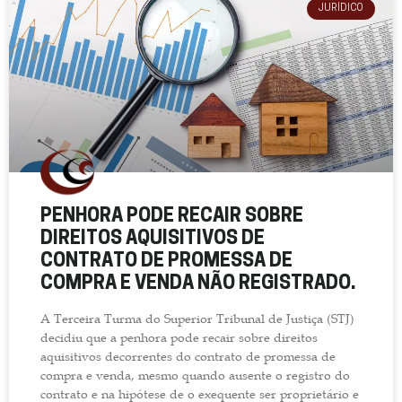
JURÍDICO
PENHORA PODE RECAIR SOBRE
DIREITOS AQUISITIVOS DE
CONTRATO DE PROMESSA DE
COMPRA E VENDA NÃO REGISTRADO.
A Terceira Turma do Superior Tribunal de Justiça (STJ)
decidiu que a penhora pode recair sobre direitos
aquisitivos decorrentes do contrato de promessa de
compra e venda, mesmo quando ausente o registro do
contrato e na hipótese de o exequente ser proprietário e