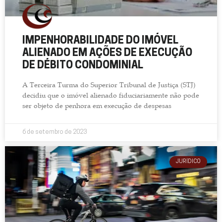
IMPENHORABILIDADE DO IMÓVEL
ALIENADO EM AÇÕES DE EXECUÇÃO
DE DÉBITO CONDOMINIAL
A Terceira Turma do Superior Tribunal de Justiça (STJ)
decidiu que o imóvel alienado fiduciariamente não pode
ser objeto de penhora em execução de despesas
6 de setembro de 2023
JURÍDICO