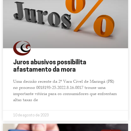
Juros abusivos possibilita
afastamento da mora
Uma decisão recente da 2ª Vara Cível de Maringá (PR)
no processo 0018193-25.2022.8.16.0017 trouxe uma
importante vitória para os consumidores que enfrentam
altas taxas de
10 de agosto de 2023