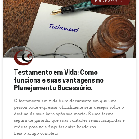
HOLDING FAMILIAR
Testamento em Vida: Como
funciona e suas vantagens no
Planejamento Sucessório.
O testamento em vida é um documento em que uma
pessoa pode expressar oficialmente seus desejos sobre o
destino de seus bens após sua morte. É uma forma
segura de garantir que suas vontades sejam cumpridas e
reduza possíveis disputas entre herdeiros.
Leia o artigo completo!