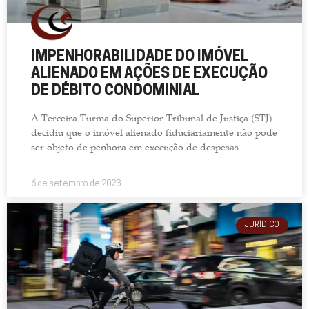
IMPENHORABILIDADE DO IMÓVEL
ALIENADO EM AÇÕES DE EXECUÇÃO
DE DÉBITO CONDOMINIAL
A Terceira Turma do Superior Tribunal de Justiça (STJ)
decidiu que o imóvel alienado fiduciariamente não pode
ser objeto de penhora em execução de despesas
6 de setembro de 2023
JURÍDICO