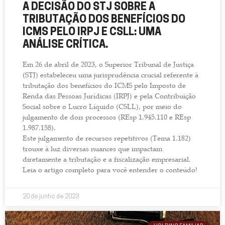
A DECISÃO DO STJ SOBRE A
TRIBUTAÇÃO DOS BENEFÍCIOS DO
ICMS PELO IRPJ E CSLL: UMA
ANÁLISE CRÍTICA.
Em 26 de abril de 2023, o Superior Tribunal de Justiça
(STJ) estabeleceu uma jurisprudência crucial referente à
tributação dos benefícios do ICMS pelo Imposto de
Renda das Pessoas Jurídicas (IRPJ) e pela Contribuição
Social sobre o Lucro Líquido (CSLL), por meio do
julgamento de dois processos (REsp 1.945.110 e REsp
1.987.158).
Este julgamento de recursos repetitivos (Tema 1.182)
trouxe à luz diversas nuances que impactam
diretamente a tributação e a fiscalização empresarial.
Leia o artigo completo para você entender o conteúdo!
20 de junho de 2023