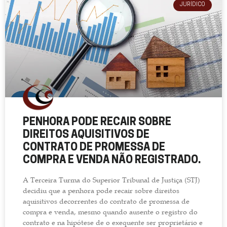
JURÍDICO
PENHORA PODE RECAIR SOBRE
DIREITOS AQUISITIVOS DE
CONTRATO DE PROMESSA DE
COMPRA E VENDA NÃO REGISTRADO.
A Terceira Turma do Superior Tribunal de Justiça (STJ)
decidiu que a penhora pode recair sobre direitos
aquisitivos decorrentes do contrato de promessa de
compra e venda, mesmo quando ausente o registro do
contrato e na hipótese de o exequente ser proprietário e