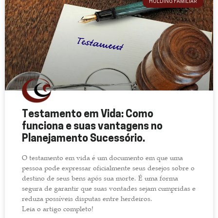
HOLDING FAMILIAR
Testamento em Vida: Como
funciona e suas vantagens no
Planejamento Sucessório.
O testamento em vida é um documento em que uma
pessoa pode expressar oficialmente seus desejos sobre o
destino de seus bens após sua morte. É uma forma
segura de garantir que suas vontades sejam cumpridas e
reduza possíveis disputas entre herdeiros.
Leia o artigo completo!