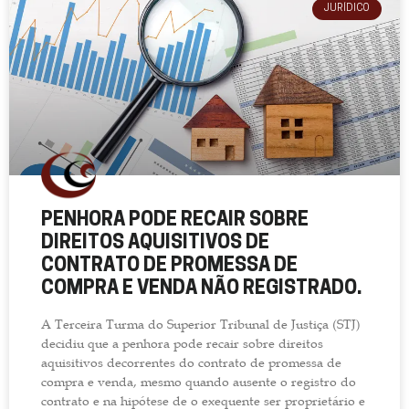
JURÍDICO
PENHORA PODE RECAIR SOBRE
DIREITOS AQUISITIVOS DE
CONTRATO DE PROMESSA DE
COMPRA E VENDA NÃO REGISTRADO.
A Terceira Turma do Superior Tribunal de Justiça (STJ)
decidiu que a penhora pode recair sobre direitos
aquisitivos decorrentes do contrato de promessa de
compra e venda, mesmo quando ausente o registro do
contrato e na hipótese de o exequente ser proprietário e