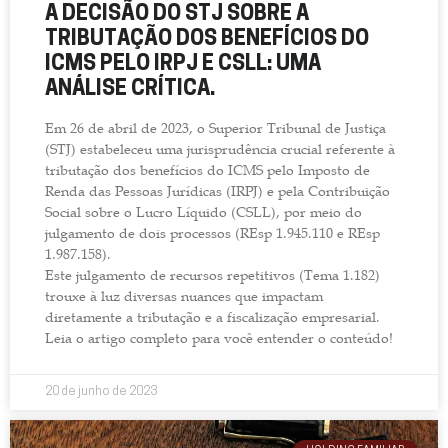
A DECISÃO DO STJ SOBRE A
TRIBUTAÇÃO DOS BENEFÍCIOS DO
ICMS PELO IRPJ E CSLL: UMA
ANÁLISE CRÍTICA.
Em 26 de abril de 2023, o Superior Tribunal de Justiça
(STJ) estabeleceu uma jurisprudência crucial referente à
tributação dos benefícios do ICMS pelo Imposto de
Renda das Pessoas Jurídicas (IRPJ) e pela Contribuição
Social sobre o Lucro Líquido (CSLL), por meio do
julgamento de dois processos (REsp 1.945.110 e REsp
1.987.158).
Este julgamento de recursos repetitivos (Tema 1.182)
trouxe à luz diversas nuances que impactam
diretamente a tributação e a fiscalização empresarial.
Leia o artigo completo para você entender o conteúdo!
20 de junho de 2023