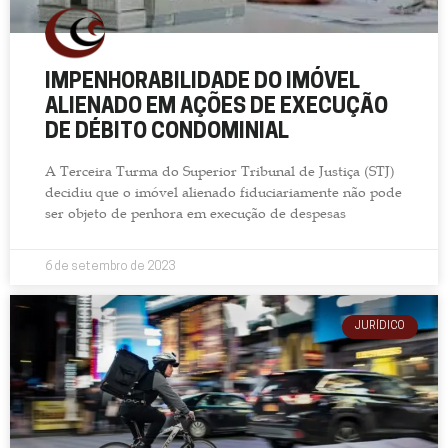
IMPENHORABILIDADE DO IMÓVEL
ALIENADO EM AÇÕES DE EXECUÇÃO
DE DÉBITO CONDOMINIAL
A Terceira Turma do Superior Tribunal de Justiça (STJ)
decidiu que o imóvel alienado fiduciariamente não pode
ser objeto de penhora em execução de despesas
6 de setembro de 2023
JURÍDICO